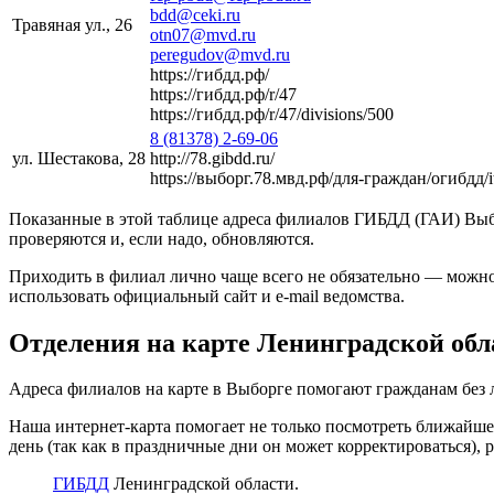
bdd@ceki.ru
Травяная ул., 26
otn07@mvd.ru
peregudov@mvd.ru
https://гибдд.рф/
https://гибдд.рф/r/47
https://гибдд.рф/r/47/divisions/500
8 (81378) 2-69-06
ул. Шестакова, 28
http://78.gibdd.ru/
https://выборг.78.мвд.рф/для-граждан/огибдд/
Показанные в этой таблице адреса филиалов ГИБДД (ГАИ) Выб
проверяются и, если надо, обновляются.
Приходить в филиал лично чаще всего не обязательно — можно
использовать официальный сайт и e-mail ведомства.
Отделения на карте Ленинградской обл
Адреса филиалов на карте в Выборге помогают гражданам без
Наша интернет-карта помогает не только посмотреть ближайше
день (так как в праздничные дни он может корректироваться), 
ГИБДД
Ленинградской области.