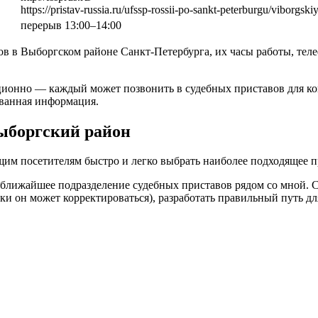
https://pristav-russia.ru/ufssp-rossii-po-sankt-peterburgu/viborgsk
перерыв 13:00–14:00
ов в Выборгском районе Санкт-Петербурга, их часы работы, тел
ионно — каждый может позвонить в судебных приставов для конс
ованная информация.
Выборгский район
щим посетителям быстро и легко выбрать наиболее подходящее п
ь ближайшее подразделение судебных приставов рядом со мной.
и он может корректироваться), разработать правильный путь для