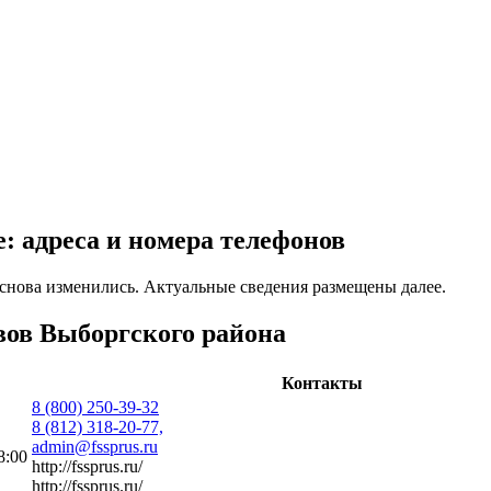
: адреса и номера телефонов
снова изменились. Актуальные сведения размещены далее.
вов Выборгского района
Контакты
8 (800) 250-39-32
8 (812) 318-20-77,
admin@fssprus.ru
8:00
http://fssprus.ru/
http://fssprus.ru/