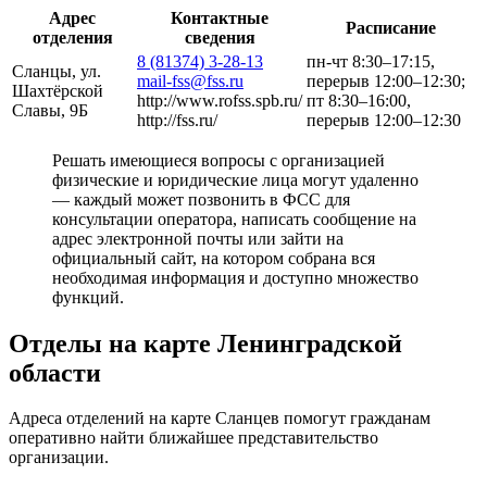
Адрес
Контактные
Расписание
отделения
сведения
8 (81374) 3-28-13
пн-чт 8:30–17:15,
Сланцы, ул.
mail-fss@fss.ru
перерыв 12:00–12:30;
Шахтёрской
http://www.rofss.spb.ru/
пт 8:30–16:00,
Славы, 9Б
http://fss.ru/
перерыв 12:00–12:30
Решать имеющиеся вопросы с организацией
физические и юридические лица могут удаленно
— каждый может позвонить в ФСС для
консультации оператора, написать сообщение на
адрес электронной почты или зайти на
официальный сайт, на котором собрана вся
необходимая информация и доступно множество
функций.
Отделы на карте Ленинградской
области
Адреса отделений на карте Сланцев помогут гражданам
оперативно найти ближайшее представительство
организации.