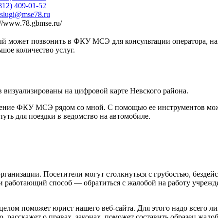
812) 409-01-52
slugi@mse78.ru
://www.78.gbmse.ru/
й может позвонить в ФКУ МСЭ для консультации оператора, нап
шое количество услуг.
в визуализированы на цифровой карте Невского района.
ление ФКУ МСЭ рядом со мной. С помощью ее инструментов можн
уть для поездки в ведомство на автомобиле.
организации. Посетители могут столкнуться с грубостью, бездей
 и работающий способ — обратиться с жалобой на работу учрежд
елом поможет юрист нашего веб-сайта. Для этого надо всего ли
 расскажет о правах, законах, поможет составить образец жало