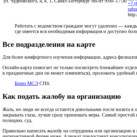
ул. Чудновского, 4, к. 1, Санкт-Петербург
пн-пт 9:00–17:30
+7 (
spbu
http
Работать с ведомством граждане могут удаленно — кажды
где имеется вся необходимая информация и доступно боль
Все подразделения на карте
Для более комфортного изучения информации, адреса филиало
Онлайн-карта помогает не только посмотреть ближайшее отде
в праздничные дни он может изменяться), проложить удобный п
Бюро МСЭ
СПб.
Как подать жалобу на организацию
Жаль, но люди не всегда остаются довольными после визита в 
закрывать глаза, лучше сразу принимать меры. Самый простой
полицию, суд.
Правильно написать жалобу на сотрудника или организацию в ц
интерактивной форме ниже. Адвокат предоставит консультацию,