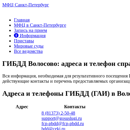
МФЦ Санкт-Петербург
Главная
МФЦ в Санкт-Петербурге
Запись на прием
Информация
Приставы
Мировые суды
Все ведомства
ГИБДД Волосово: адреса и телефон спр
Вся информация, необходимая для результативного посещения Г
действующие контакты и перечень предоставляемых организаци
Адреса и телефоны ГИБДД (ГАИ) в Вол
Адрес
Контакты
8 (81373) 2-50-48
support@gosuslugi.ru
fcp-pbdd@fcp-pbdd.ru
bdd@ceki.ru