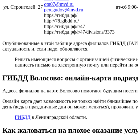
otn07@mvd.ru
ул. Строителей, 27
вт-сб 9:00
peregudov@mvd.ru
https://гибдд.рф/
http://78.gibdd.ru/
https://гибдд.рф/r/47
https://гибдд.рф/r/47/divisions/3373
Опубликованные в этой таблице адреса филиалов ГИБДД (ГАИ)
актуальность и, если надо, обновляются.
Решать имеющиеся вопросы с организацией физические и
написать письмо на электронную почту или перейти на о
ГИБДД Волосово: онлайн-карта подраз
Адреса филиалов на карте Волосово помогают будущим посетите
Онлайн-карта дает возможность не только найти ближайшее п
день (ведь в праздничные дни он может меняться), проложить 
ГИБДД
в Ленинградской области.
Как жаловаться на плохое оказание усл