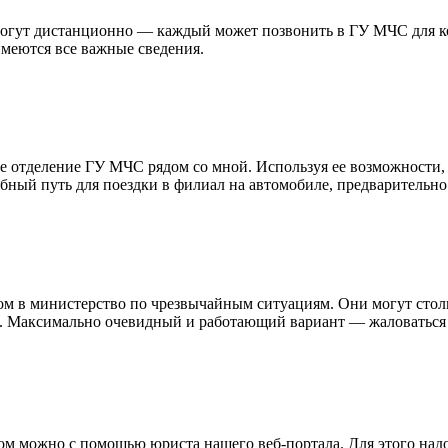
могут дистанционно — каждый может позвонить в ГУ МЧС для ко
имеются все важные сведения.
е отделение ГУ МЧС рядом со мной. Используя ее возможности,
обный путь для поездки в филиал на автомобиле, предварительно
м в министерство по чрезвычайным ситуациям. Они могут столк
вать. Максимально очевидный и работающий вариант — жаловатьс
ом можно с помощью юриста нашего веб-портала. Для этого надо