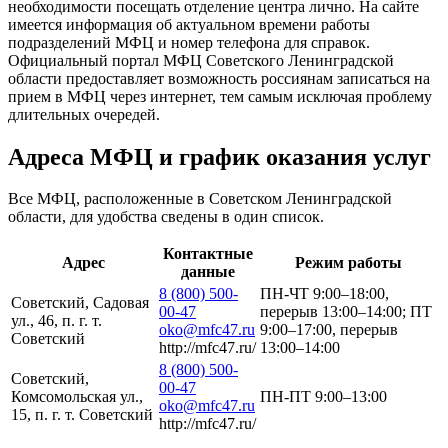
необходимости посещать отделение центра лично. На сайте
имеется информация об актуальном времени работы
подразделений МФЦ и номер телефона для справок.
Официальный портал МФЦ Советского Ленинградской
области предоставляет возможность россиянам записаться на
прием в МФЦ через интернет, тем самым исключая проблему
длительных очередей.
Адреса МФЦ и график оказания услуг
Все МФЦ, расположенные в Советском Ленинградской
области, для удобства сведены в один список.
Контактные
Адрес
Режим работы
данные
8 (800) 500-
ПН-ЧТ 9:00–18:00,
Советский, Садовая
00-47
перерыв 13:00–14:00; ПТ
ул., 46, п. г. т.
oko@mfc47.ru
9:00–17:00, перерыв
Советский
http://mfc47.ru/
13:00–14:00
8 (800) 500-
Советский,
00-47
Комсомольская ул.,
ПН-ПТ 9:00–13:00
oko@mfc47.ru
15, п. г. т. Советский
http://mfc47.ru/