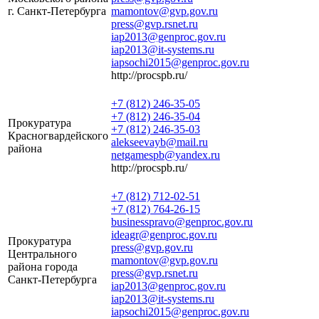
г. Санкт-Петербурга
mamontov@gvp.gov.ru
press@gvp.rsnet.ru
iap2013@genproc.gov.ru
iap2013@it-systems.ru
iapsochi2015@genproc.gov.ru
http://procspb.ru/
+7 (812) 246-35-05
+7 (812) 246-35-04
Прокуратура
+7 (812) 246-35-03
Красногвардейского
alekseevayb@mail.ru
района
netgamespb@yandex.ru
http://procspb.ru/
+7 (812) 712-02-51
+7 (812) 764-26-15
businesspravo@genproc.gov.ru
ideagr@genproc.gov.ru
Прокуратура
press@gvp.gov.ru
Центрального
mamontov@gvp.gov.ru
района города
press@gvp.rsnet.ru
Санкт-Петербурга
iap2013@genproc.gov.ru
iap2013@it-systems.ru
iapsochi2015@genproc.gov.ru