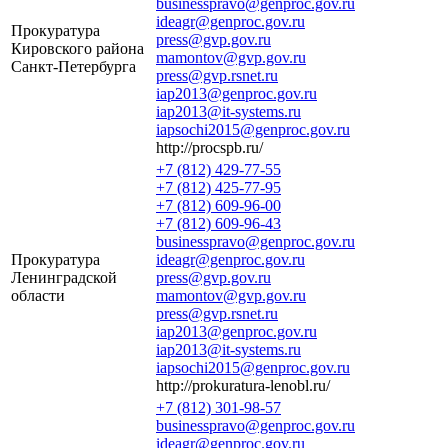
businesspravo@genproc.gov.ru
ideagr@genproc.gov.ru
Прокуратура
press@gvp.gov.ru
Кировского района
mamontov@gvp.gov.ru
Санкт-Петербурга
press@gvp.rsnet.ru
iap2013@genproc.gov.ru
iap2013@it-systems.ru
iapsochi2015@genproc.gov.ru
http://procspb.ru/
+7 (812) 429-77-55
+7 (812) 425-77-95
+7 (812) 609-96-00
+7 (812) 609-96-43
businesspravo@genproc.gov.ru
Прокуратура
ideagr@genproc.gov.ru
Ленинградской
press@gvp.gov.ru
области
mamontov@gvp.gov.ru
press@gvp.rsnet.ru
iap2013@genproc.gov.ru
iap2013@it-systems.ru
iapsochi2015@genproc.gov.ru
http://prokuratura-lenobl.ru/
+7 (812) 301-98-57
businesspravo@genproc.gov.ru
ideagr@genproc.gov.ru