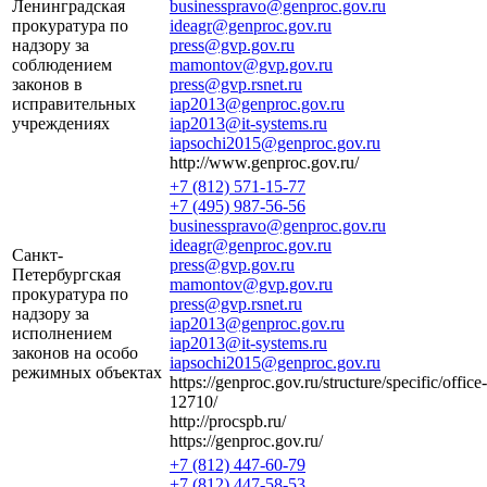
Ленинградская
businesspravo@genproc.gov.ru
прокуратура по
ideagr@genproc.gov.ru
надзору за
press@gvp.gov.ru
соблюдением
mamontov@gvp.gov.ru
законов в
press@gvp.rsnet.ru
исправительных
iap2013@genproc.gov.ru
учреждениях
iap2013@it-systems.ru
iapsochi2015@genproc.gov.ru
http://www.genproc.gov.ru/
+7 (812) 571-15-77
+7 (495) 987-56-56
businesspravo@genproc.gov.ru
ideagr@genproc.gov.ru
Санкт-
press@gvp.gov.ru
Петербургская
mamontov@gvp.gov.ru
прокуратура по
press@gvp.rsnet.ru
надзору за
iap2013@genproc.gov.ru
исполнением
iap2013@it-systems.ru
законов на особо
iapsochi2015@genproc.gov.ru
режимных объектах
https://genproc.gov.ru/structure/specific/office-
12710/
http://procspb.ru/
https://genproc.gov.ru/
+7 (812) 447-60-79
+7 (812) 447-58-53