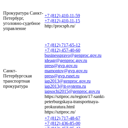
Прокуратура Санкт-
+7 (812) 410-11-59
Петербург,
+7 (812) 410-11-15
уголовно-судебное
http://procspb.ru/
управление
+7 (812) 717-65-12
+7 (812) 457-40-60
businesspravo@genproc.gov.ru
ideagr@genproc.gov.ru
press@gvp.gov.ru
Санкт-
mamontov@gvp.gov.ru
Петербургская
press@gvp.rsnet.ru
транспортная
iap2013@genproc.gov.ru
прокуратура
iap2013@it-systems.ru
iapsochi2015@genproc.gov.ru
https://sztproc.ru/region/17-sankt-
peterburgskaya-transportnaya-
prokuratura.html
https://sztproc.ru/
+7 (812) 717-48-67
+7 (812) 436-85-00