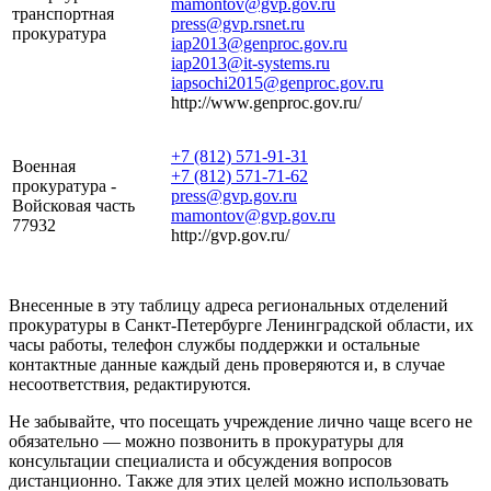
mamontov@gvp.gov.ru
транспортная
press@gvp.rsnet.ru
прокуратура
iap2013@genproc.gov.ru
iap2013@it-systems.ru
iapsochi2015@genproc.gov.ru
http://www.genproc.gov.ru/
+7 (812) 571-91-31
Военная
+7 (812) 571-71-62
прокуратура -
press@gvp.gov.ru
Войсковая часть
mamontov@gvp.gov.ru
77932
http://gvp.gov.ru/
Внесенные в эту таблицу адреса региональных отделений
прокуратуры в Санкт-Петербурге Ленинградской области, их
часы работы, телефон службы поддержки и остальные
контактные данные каждый день проверяются и, в случае
несоответствия, редактируются.
Не забывайте, что посещать учреждение лично чаще всего не
обязательно — можно позвонить в прокуратуры для
консультации специалиста и обсуждения вопросов
дистанционно. Также для этих целей можно использовать