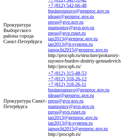
+7 (812) 542-66-48
businesspravo@genproc.gov.ru
ideagr@genproc.gov.ru
press@gvp.gov.ru
Прокуратура
mamontov@gvp.gov.ru
Выборгского
press@gvp.rsnet.ru
района города
iap2013@genproc.gov.ru
Санкт-Петербурга
iap2013@it-systems.ru
iapsochi2015@genproc.gov.ru
http://procspb.ru/structure/prokurory-
rayonov/burdov-dmitriy-gennadevich
http://procspb.ru/
+7 (812) 315-48-53
+7 (812) 318-26-12
+7 (812) 318-26-11
businesspravo@genproc.gov.ru
ideagr@genproc.gov.ru
Прокуратура Санкт-
press@gvp.gov.ru
Петербурга
mamontov@gvp.gov.ru
press@gvp.rsnet.ru
iap2013@genproc.gov.ru
iap2013@it-systems.ru
iapsochi2015@genproc.gov.ru
http://procspb.ru/