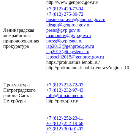
http://www.genproc.gov.ru/
+7 (812) 429-77-94
+7 (812) 275-30-72
businesspravo@genproc.gov.ru
ideagr@genproc.gov.ru
Ленинградская
press@gvp.gov.ru
межрайонная
mamontov@gvp.gov.ru
природоохранная
press@gvp.rsnet.ru
прокуратура
iap2013@genproc.gov.ru
iap2013@it-systems.ru
iapsochi2015@genproc.gov.ru
https://prokuratura-lenobl.ru/
http://prokuratura-lenobl.ru/news?region=10
Прокуратура
+7 (812) 232-72-93
Петроградского
+7 (812) 232-97-43
района Санкт-
info@firmaramer.ru
Петербурга
http://procspb.ru/
+7 (812) 252-23-11
+7 (812) 252-19-68
+7 (812) 300-91-02