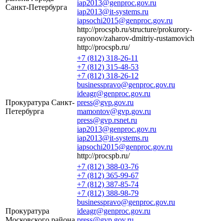
iap2013@genproc.gov.ru
Санкт-Петербурга
iap2013@it-systems.ru
iapsochi2015@genproc.gov.ru
http://procspb.ru/structure/prokurory-
rayonov/zaharov-dmitriy-rustamovich
http://procspb.ru/
+7 (812) 318-26-11
+7 (812) 315-48-53
+7 (812) 318-26-12
businesspravo@genproc.gov.ru
ideagr@genproc.gov.ru
Прокуратура Санкт-
press@gvp.gov.ru
Петербурга
mamontov@gvp.gov.ru
press@gvp.rsnet.ru
iap2013@genproc.gov.ru
iap2013@it-systems.ru
iapsochi2015@genproc.gov.ru
http://procspb.ru/
+7 (812) 388-03-76
+7 (812) 365-99-67
+7 (812) 387-85-74
+7 (812) 388-98-79
businesspravo@genproc.gov.ru
Прокуратура
ideagr@genproc.gov.ru
Московского района
press@gvp.gov.ru