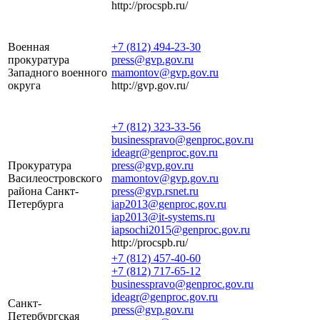
http://procspb.ru/
Военная
+7 (812) 494-23-30
прокуратура
press@gvp.gov.ru
Западного военного
mamontov@gvp.gov.ru
округа
http://gvp.gov.ru/
+7 (812) 323-33-56
businesspravo@genproc.gov.ru
ideagr@genproc.gov.ru
Прокуратура
press@gvp.gov.ru
Василеостровского
mamontov@gvp.gov.ru
района Санкт-
press@gvp.rsnet.ru
Петербурга
iap2013@genproc.gov.ru
iap2013@it-systems.ru
iapsochi2015@genproc.gov.ru
http://procspb.ru/
+7 (812) 457-40-60
+7 (812) 717-65-12
businesspravo@genproc.gov.ru
ideagr@genproc.gov.ru
Санкт-
press@gvp.gov.ru
Петербургская