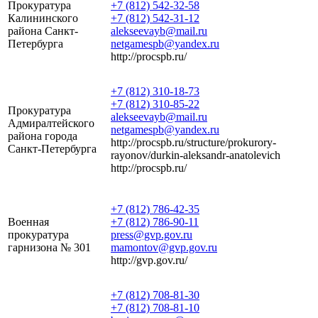
Прокуратура
+7 (812) 542-32-58
Калининского
+7 (812) 542-31-12
района Санкт-
alekseevayb@mail.ru
Петербурга
netgamespb@yandex.ru
http://procspb.ru/
+7 (812) 310-18-73
+7 (812) 310-85-22
Прокуратура
alekseevayb@mail.ru
Адмиралтейского
netgamespb@yandex.ru
района города
http://procspb.ru/structure/prokurory-
Санкт-Петербурга
rayonov/durkin-aleksandr-anatolevich
http://procspb.ru/
+7 (812) 786-42-35
Военная
+7 (812) 786-90-11
прокуратура
press@gvp.gov.ru
гарнизона № 301
mamontov@gvp.gov.ru
http://gvp.gov.ru/
+7 (812) 708-81-30
+7 (812) 708-81-10