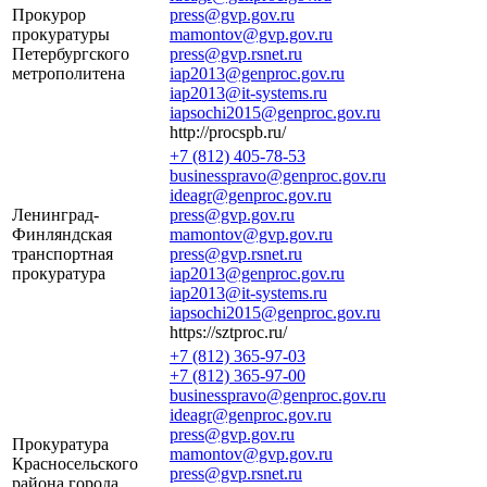
Прокурор
press@gvp.gov.ru
прокуратуры
mamontov@gvp.gov.ru
Петербургского
press@gvp.rsnet.ru
метрополитена
iap2013@genproc.gov.ru
iap2013@it-systems.ru
iapsochi2015@genproc.gov.ru
http://procspb.ru/
+7 (812) 405-78-53
businesspravo@genproc.gov.ru
ideagr@genproc.gov.ru
Ленинград-
press@gvp.gov.ru
Финляндская
mamontov@gvp.gov.ru
транспортная
press@gvp.rsnet.ru
прокуратура
iap2013@genproc.gov.ru
iap2013@it-systems.ru
iapsochi2015@genproc.gov.ru
https://sztproc.ru/
+7 (812) 365-97-03
+7 (812) 365-97-00
businesspravo@genproc.gov.ru
ideagr@genproc.gov.ru
press@gvp.gov.ru
Прокуратура
mamontov@gvp.gov.ru
Красносельского
press@gvp.rsnet.ru
района города