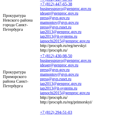
+7 (812) 447-65-38
businesspravo@genproc.gov.ru
ideagr@genproc.gov.ru
Прокуратура
press@gvp.gov.ru
Невского района
mamontov@gvp.gov.ru
города Санкт-
press@gvp.rsnet.ru
Петербурга
iap2013@genproc.gov.ru
iap2013@it-systems.ru
iapsochi2015@genproc.gov.ru
http://procspb.ru/reg/nevskyi
http://procspb.ru/
+7 (812) 430-98-50
businesspravo@genproc.gov.ru
ideagr@genproc.gov.ru
press@gvp.gov.ru
Прокуратура
mamontov@gvp.gov.ru
Приморского
press@gvp.rsnet.ru
района Санкт-
iap2013@genproc.gov.ru
Петербурга
iap2013@it-systems.ru
iapsochi2015@genproc.gov.ru
http://procspb.ru/
http://procspb.ru/reg/primorskyi/
+7 (812) 294-51-03