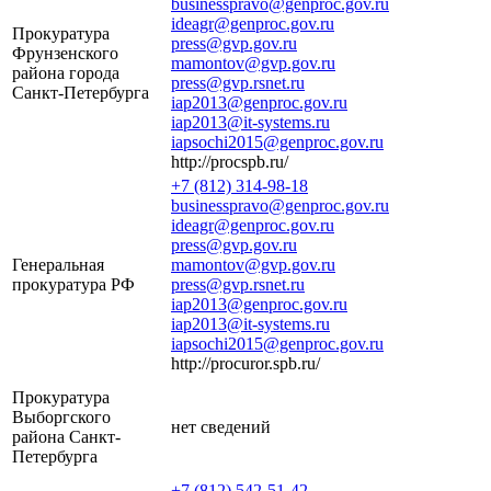
businesspravo@genproc.gov.ru
ideagr@genproc.gov.ru
Прокуратура
press@gvp.gov.ru
Фрунзенского
mamontov@gvp.gov.ru
района города
press@gvp.rsnet.ru
Санкт-Петербурга
iap2013@genproc.gov.ru
iap2013@it-systems.ru
iapsochi2015@genproc.gov.ru
http://procspb.ru/
+7 (812) 314-98-18
businesspravo@genproc.gov.ru
ideagr@genproc.gov.ru
press@gvp.gov.ru
Генеральная
mamontov@gvp.gov.ru
прокуратура РФ
press@gvp.rsnet.ru
iap2013@genproc.gov.ru
iap2013@it-systems.ru
iapsochi2015@genproc.gov.ru
http://procuror.spb.ru/
Прокуратура
Выборгского
нет сведений
района Санкт-
Петербурга
+7 (812) 542-51-42