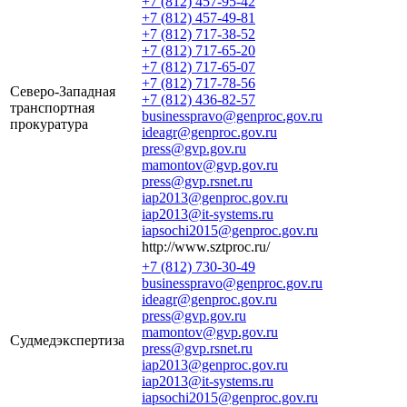
+7 (812) 457-95-42
+7 (812) 457-49-81
+7 (812) 717-38-52
+7 (812) 717-65-20
+7 (812) 717-65-07
+7 (812) 717-78-56
Северо-Западная
+7 (812) 436-82-57
транспортная
businesspravo@genproc.gov.ru
прокуратура
ideagr@genproc.gov.ru
press@gvp.gov.ru
mamontov@gvp.gov.ru
press@gvp.rsnet.ru
iap2013@genproc.gov.ru
iap2013@it-systems.ru
iapsochi2015@genproc.gov.ru
http://www.sztproc.ru/
+7 (812) 730-30-49
businesspravo@genproc.gov.ru
ideagr@genproc.gov.ru
press@gvp.gov.ru
mamontov@gvp.gov.ru
Судмедэкспертиза
press@gvp.rsnet.ru
iap2013@genproc.gov.ru
iap2013@it-systems.ru
iapsochi2015@genproc.gov.ru