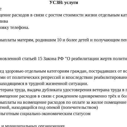
УСЗН: услуги
е
ние расходов в связи с ростом стоимости жизни отдельным кат
лива
овку телефона.
выплаты матерям, родившим 10 и более детей и получающим пе
новленной статьей 15 Закона РФ "О реабилитации жертв полити
д здоровью отдельным категориям граждан, пострадавших от в
ими от политических репрессий и впоследствии реабилитирова
аходящимся в трудной жизненной ситуации.
терана труда, выдача дубликата удостоверения ветерана труда в
ещение расходов в связи с рождением одновременно трёх и бол
ыплаты на возмещение расходов по оплате за жилое помещение 
ний, находящийся под опекой (попечительством)
льготным социально-экономическим статусом
х и муниципальных организациях