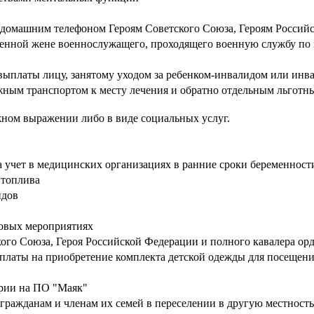
я домашним телефоном Героям Советского Союза, Героям Россий
менной жене военнослужащего, проходящего военную службу по 
платы лицу, занятому уходом за ребенком-инвалидом или инвали
ным транспортом к месту лечения и обратно отдельным льготн
ном выражении либо в виде социальных услуг.
 учет в медицинских организациях в ранние сроки беременност
 топлива
идов
совых мероприятиях
ого Союза, Героя Российской Федерации и полного кавалера ор
латы на приобретение комплекта детской одежды для посещения
арии на ПО "Маяк"
гражданам и членам их семей в переселении в другую местност