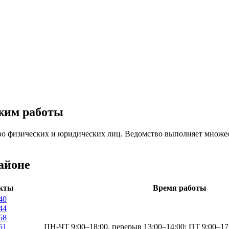
ежим работы
во физических и юридических лиц. Ведомство выполняет множес
айоне
кты
Время работы
40
44
58
51
ПН-ЧТ 9:00–18:00, перерыв 13:00–14:00; ПТ 9:00–17