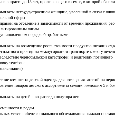
в возрасте до 18 лет, проживающего в семье, в которой оба ил
ыплаты нетрудоустроенной женщине, уволенной в связи с ликвид
иальной сферы
равом на отселение в зависимости от времени проживания, ра
билитированным лицам
 установленном порядке безработными
платы на возмещение роста стоимости продуктов питания отдель
сплатного проезда на междугородном транспорте к месту лечен
вследствие чернобыльской катастрофы, и родителям погибшего
овку телефона
эмансипация)
г
ние комплекта детской одежды для посещения занятий на пери
тение товаров детского ассортимента семьям, имеющим 5 и бол
платы на детей в возрасте до полутора лет.
ременности и родам.
льных услуг в сфере социального обслуживания граждан постав