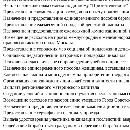
Выплата многодетным семьям по диплому "Признательность"
Предоставление компенсации расходов на оплату пользовани
Назначение и предоставление единовременного пособия бере
Предоставление ежемесячной городской денежной выплаты
Назначение и предоставление ежемесячной компенсационной вы
Возмещение расходов на проезд междугородным железнодорож
правовыми актами города Москвы
Предоставление городских мер социальной поддержки в денеж
Социально-педагогический патронаж и поддержка инвалида
Психолого-педагогическое сопровождение учебного процесса
Назначение единовременного пособия женщинам, вставшим на
Ежемесячная выплата многодетным на приобретение твердого
Организация сопровождения при содействии занятости инвал
Выплата регионального материнского капитала
Создание условий для полноценного участия в культурно-мас
Возмещение расходов по захоронению умершего Героя Советск
Назначение и предоставление ежегодной компенсационной вып
Предоставление сертификата на оплату проезда
Выдача удостоверения участника ликвидации последствий ав
Содействие безработным гражданам в переезде и безработным 