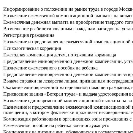
Информирование о положении на рынке труда в городе Москв
Назначение ежемесячной компенсационной выплаты на возмеще
Ежемесячная денежная выплата на приобретение твердого топ
Возмещение реабилитированным гражданам расходов на устан
Регистрация гражданина
Назначение и предоставление ежемесячной компенсационной 
Психологическая коррекция
Ежегодная компенсация детям, потерявшим кормильца
Предоставление единовременной денежной компенсации, уста
Назначение ежемесячного пособия на ребенка
Предоставление единовременной денежной компенсации за вре
Выдача справки на лекарства лицам, признанным пострадавш
Оказание единовременной материальной помощи гражданам, н
Присвоение звания «Ветеран труда» и выдача удостоверения ве
Назначение единовременной компенсационной выплаты на возм
Назначение и предоставление ежемесячной компенсационной в
помещении, в котором фактически проживает несовершеннолет
Компенсация работающим в организациях зоны проживания с 
Ежемесячное пособие на ребенка военнослужащего
Компенсация на питание лиц, обучающихся в государственны