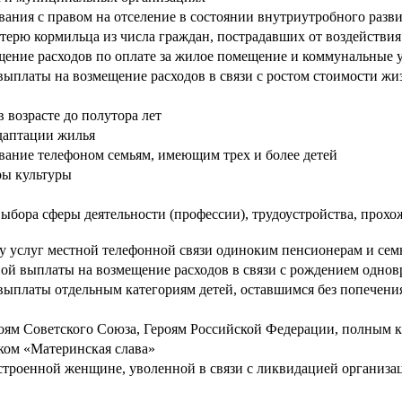
ания с правом на отселение в состоянии внутриутробного разв
ерю кормильца из числа граждан, пострадавших от воздействи
ние расходов по оплате за жилое помещение и коммунальные у
ыплаты на возмещение расходов в связи с ростом стоимости жи
возрасте до полутора лет
адаптации жилья
вание телефоном семьям, имеющим трех и более детей
ры культуры
ыбора сферы деятельности (профессии), трудоустройства, прох
 услуг местной телефонной связи одиноким пенсионерам и семь
й выплаты на возмещение расходов в связи с рождением одновр
ыплаты отдельным категориям детей, оставшимся без попечения
роям Советского Союза, Героям Российской Федерации, полным 
ком «Материнская слава»
роенной женщине, уволенной в связи с ликвидацией организаци