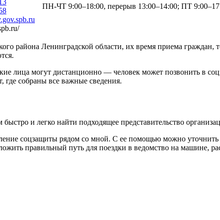
13
ПН-ЧТ 9:00–18:00, перерыв 13:00–14:00; ПТ 9:00–17
58
gov.spb.ru
spb.ru/
ого района Ленинградской области, их время приема граждан, т
тся.
кие лица могут дистанционно — человек может позвонить в соцз
, где собраны все важные сведения.
м быстро и легко найти подходящее представительство организа
ление соцзащиты рядом со мной. С ее помощью можно уточнить 
ожить правильный путь для поездки в ведомство на машине, расс