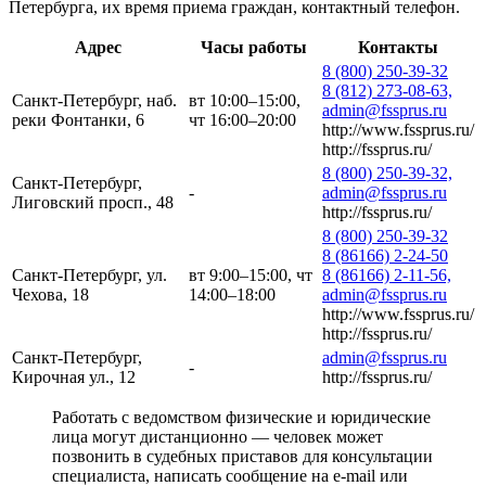
Петербурга, их время приема граждан, контактный телефон.
Адрес
Часы работы
Контакты
8 (800) 250-39-32
8 (812) 273-08-63,
Санкт-Петербург, наб.
вт 10:00–15:00,
admin@fssprus.ru
реки Фонтанки, 6
чт 16:00–20:00
http://www.fssprus.ru/
http://fssprus.ru/
8 (800) 250-39-32,
Санкт-Петербург,
-
admin@fssprus.ru
Лиговский просп., 48
http://fssprus.ru/
8 (800) 250-39-32
8 (86166) 2-24-50
Санкт-Петербург, ул.
вт 9:00–15:00, чт
8 (86166) 2-11-56,
Чехова, 18
14:00–18:00
admin@fssprus.ru
http://www.fssprus.ru/
http://fssprus.ru/
Санкт-Петербург,
admin@fssprus.ru
-
Кирочная ул., 12
http://fssprus.ru/
Работать с ведомством физические и юридические
лица могут дистанционно — человек может
позвонить в судебных приставов для консультации
специалиста, написать сообщение на e-mail или